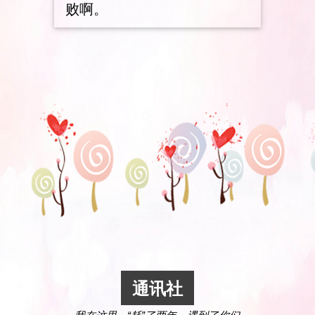
败啊。
通讯社