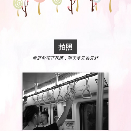
拍照
看庭前花开花落，望天空云卷云舒